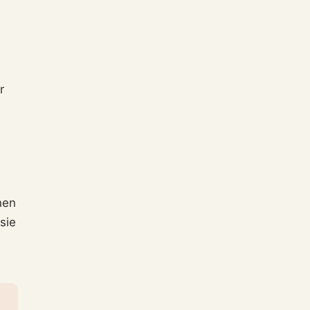
r
nen
sie