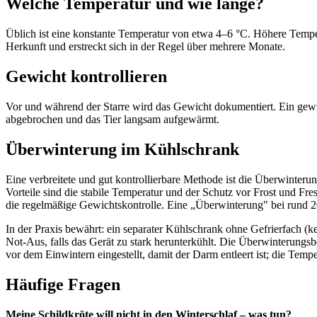
Welche Temperatur und wie lange?
Üblich ist eine konstante Temperatur von etwa 4–6 °C. Höhere Tempe
Herkunft und erstreckt sich in der Regel über mehrere Monate.
Gewicht kontrollieren
Vor und während der Starre wird das Gewicht dokumentiert. Ein gewis
abgebrochen und das Tier langsam aufgewärmt.
Überwinterung im Kühlschrank
Eine verbreitete und gut kontrollierbare Methode ist die Überwinterun
Vorteile sind die stabile Temperatur und der Schutz vor Frost und Fre
die regelmäßige Gewichtskontrolle. Eine „Überwinterung" bei rund 
In der Praxis bewährt: ein separater Kühlschrank ohne Gefrierfach (k
Not-Aus, falls das Gerät zu stark herunterkühlt. Die Überwinterungs
vor dem Einwintern eingestellt, damit der Darm entleert ist; die Temp
Häufige Fragen
Meine Schildkröte will nicht in den Winterschlaf – was tun?