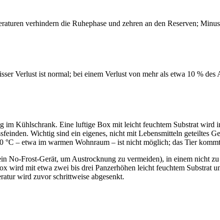
raturen verhindern die Ruhephase und zehren an den Reserven; Minusgr
ser Verlust ist normal; bei einem Verlust von mehr als etwa 10 % des 
g im Kühlschrank. Eine luftige Box mit leicht feuchtem Substrat wird i
ssfeinden. Wichtig sind ein eigenes, nicht mit Lebensmitteln geteiltes 
20 °C – etwa im warmen Wohnraum – ist nicht möglich; das Tier kommt
ein No-Frost-Gerät, um Austrocknung zu vermeiden), in einem nicht zu 
box wird mit etwa zwei bis drei Panzerhöhen leicht feuchtem Substrat
eratur wird zuvor schrittweise abgesenkt.