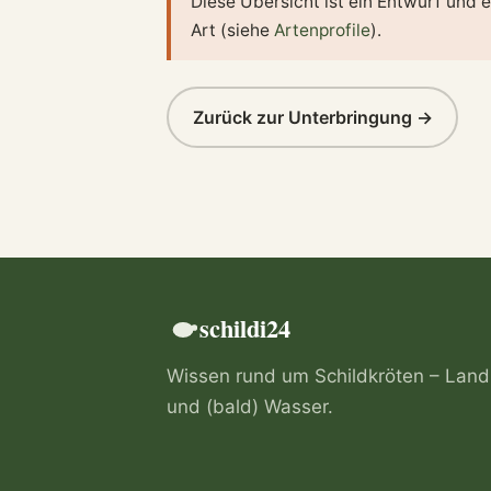
Diese Übersicht ist ein Entwurf und e
Art (siehe
Artenprofile
).
Zurück zur Unterbringung →
schildi24
Wissen rund um Schildkröten – Land
und (bald) Wasser.